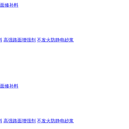
料
高强路面增强剂
不发火防静电砂浆
料
高强路面增强剂
不发火防静电砂浆