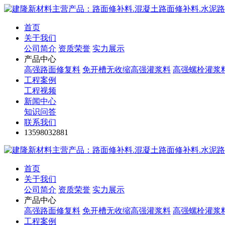
首页
关于我们
公司简介
资质荣誉
实力展示
产品中心
高强路面修复料
免开槽无收缩高强灌浆料
高强螺栓灌浆
工程案例
工程视频
新闻中心
知识问答
联系我们
13598032881
首页
关于我们
公司简介
资质荣誉
实力展示
产品中心
高强路面修复料
免开槽无收缩高强灌浆料
高强螺栓灌浆
工程案例