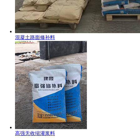
混凝土路面修补料
高强无收缩灌浆料