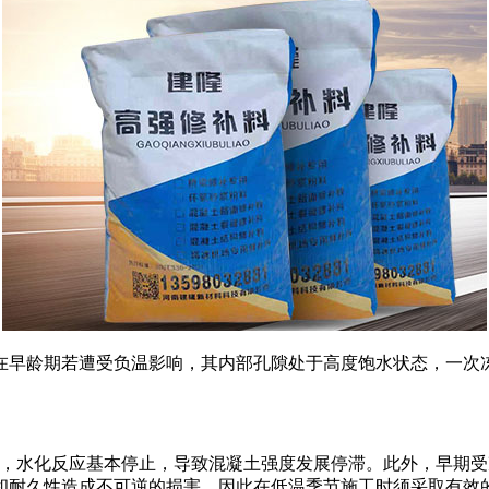
龄期若遭受负温影响，其内部孔隙处于高度饱水状态，一次冻
水化反应基本停止，导致混凝土强度发展停滞。‌此外，早期受
和耐久性造成不可逆的损害，因此在低温季节施工时须采取有效